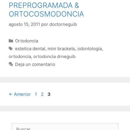
PREPROGRAMADA &
ORTOCOSMODONCIA
agosto 15, 2011
por
doctorneguib
Categorías
Ortodoncia
Etiquetas
estetica dental
,
mini brackets
,
odontologia
,
ortodoncia
,
ortodoncia drneguib
Deja un comentario
Página
Página
Página
←
Anterior
1
2
3
Buscar: