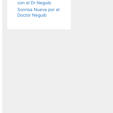
con el Dr Neguib
Sonrisa Nueva por el
Doctor Neguib