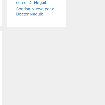
con el Dr Neguib
Sonrisa Nueva por el
Doctor Neguib