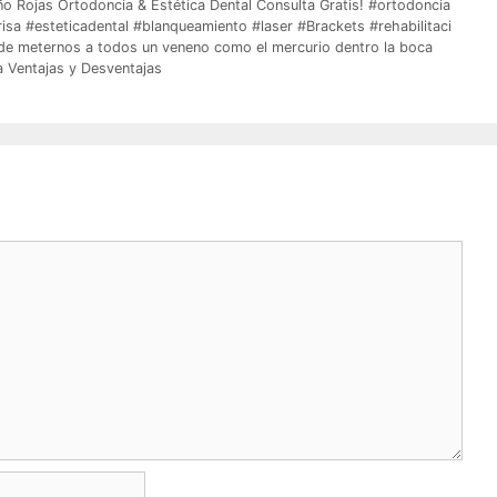
o Rojas Ortodoncia & Estética Dental Consulta Gratis! #ortodoncia
sa #esteticadental #blanqueamiento #laser #Brackets #rehabilitaci
 de meternos a todos un veneno como el mercurio dentro la boca
a Ventajas y Desventajas