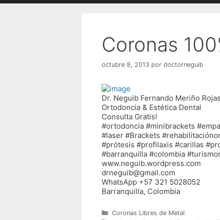
Coronas 100
octubre 8, 2013
por
doctorneguib
Dr. Neguib Fernando Meriño Roja
Ortodoncia & Estética Dental
Consulta Gratis!
#ortodoncia #minibrackets #empa
#laser #Brackets #rehabilitación
#prótesis #profilaxis #carillas #
#barranquilla #colombia #turism
www.neguib.wordpress.com
drneguib@gmail.com
WhatsApp +57 321 5028052
Barranquilla, Colombia
Categorías
Coronas Libres de Metal