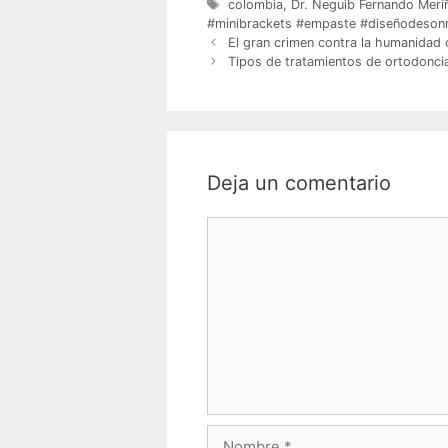
Etiquetas
colombia
,
Dr. Neguib Fernando Meriñ
#minibrackets #empaste #diseñodesonri
El gran crimen contra la humanidad
Tipos de tratamientos de ortodonci
Deja un comentario
Comentario
Nombre