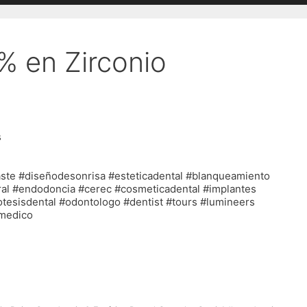
% en Zirconio
s
ste #diseñodesonrisa #esteticadental #blanqueamiento
oral #endodoncia #cerec #cosmeticadental #implantes
protesisdental #odontologo #dentist #tours #lumineers
omedico