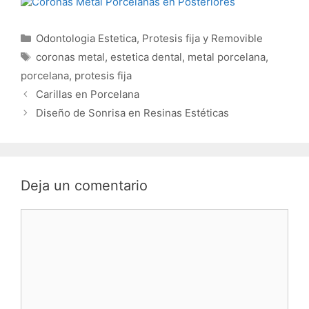
Categorías
Odontologia Estetica
,
Protesis fija y Removible
Etiquetas
coronas metal
,
estetica dental
,
metal porcelana
,
porcelana
,
protesis fija
Carillas en Porcelana
Diseño de Sonrisa en Resinas Estéticas
Deja un comentario
Comentario