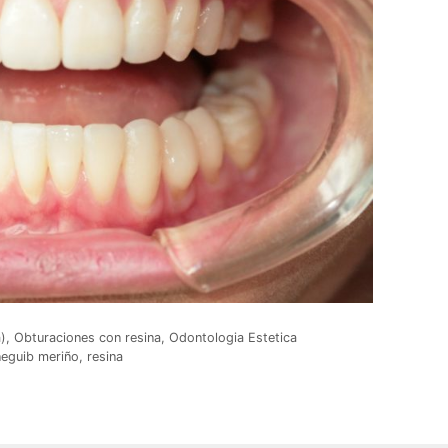
)
,
Obturaciones con resina
,
Odontologia Estetica
neguib meriño
,
resina