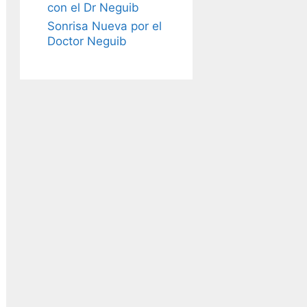
con el Dr Neguib
Sonrisa Nueva por el
Doctor Neguib