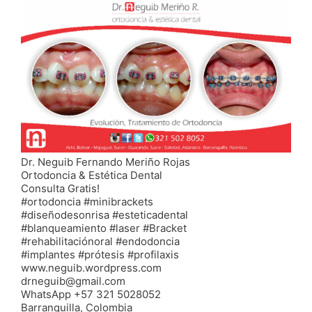
Dr. Neguib Fernando Meriño Rojas
Ortodoncia & Estética Dental
Consulta Gratis!
#ortodoncia #minibrackets
#diseñodesonrisa #esteticadental
#blanqueamiento #laser #Bracket
#rehabilitaciónoral #endodoncia
#implantes #prótesis #profilaxis
www.neguib.wordpress.com
drneguib@gmail.com
WhatsApp +57 321 5028052
Barranquilla, Colombia