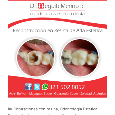
Categorías
Obturaciones con resina
,
Odontologia Estetica
Etiquetas