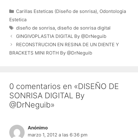
Categorías
Carillas Esteticas (Diseño de sonrisa)
,
Odontologia
Estetica
Etiquetas
diseño de sonrisa
,
diseño de sonrisa digital
GINGIVOPLASTIA DIGITAL By @DrNeguib
RECONSTRUCION EN RESINA DE UN DIENTE Y
BRACKETS MINI ROTH By @DrNeguib
0 comentarios en «DISEÑO DE
SONRISA DIGITAL By
@DrNeguib»
Anónimo
marzo 1, 2012 a las 6:36 pm