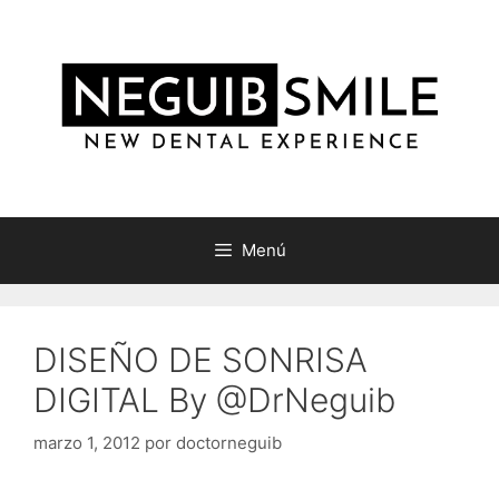
Saltar
al
contenido
Menú
DISEÑO DE SONRISA
DIGITAL By @DrNeguib
marzo 1, 2012
por
doctorneguib