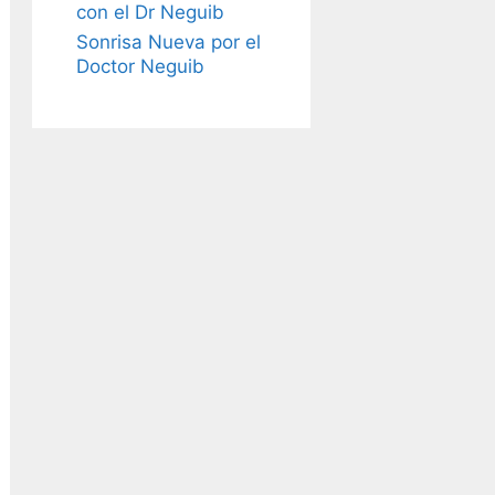
con el Dr Neguib
Sonrisa Nueva por el
Doctor Neguib