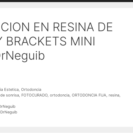
ION EN RESINA DE
Y BRACKETS MINI
rNeguib
a Estetica
,
Ortodoncia
 de sonrisa
,
FOTOCURADO
,
ortodoncia
,
ORTODONCIA FIJA
,
resina
,
DrNeguib
@DrNeguib