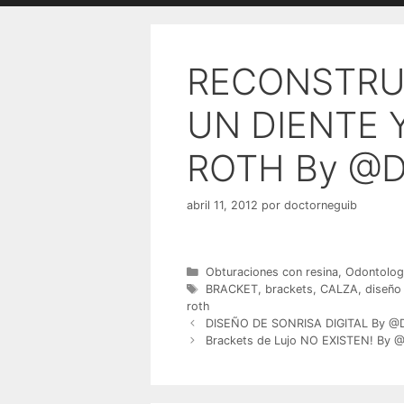
RECONSTRUC
UN DIENTE 
ROTH By @D
abril 11, 2012
por
doctorneguib
Categorías
Obturaciones con resina
,
Odontologi
Etiquetas
BRACKET
,
brackets
,
CALZA
,
diseño
roth
DISEÑO DE SONRISA DIGITAL By @
Brackets de Lujo NO EXISTEN! By 