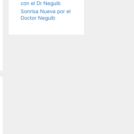
con el Dr Neguib
Sonrisa Nueva por el
Doctor Neguib