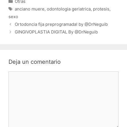
Categorías
Otras
Etiquetas
anciano muere
,
odontologia geriatrica
,
protesis
,
sexo
Ortodoncia fija preprogramada! by @DrNeguib
GINGIVOPLASTIA DIGITAL By @DrNeguib
Deja un comentario
Comentario