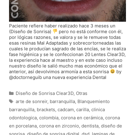
Paciente refiere haber realizado hace 3 meses un
(Diseño de Sonrisa)
pero no está conforme con él,
por lógicas razones, se valora y se le remueve todas
esas resinas Mal Adaptadas y sobrecortorneadas las
cuales le producían sagrado de las encías, se le realiza
fase higiénica y se le confeccionan 20 Lentes Clear3D,
la experiencia hace al maestro y en este caso incluso
nuestro diseño le salió mucho mas económico que el
anterior, así devolvimos armonía a esta sonrisa
by
@doctorneguib una nueva experiencia Dental
Categorías
Diseño de Sonrisa Clear3D
,
Otras
Etiquetas
arte de sonreir
,
barranquilla
,
Blanquemiento
barranquilla
,
brackets
,
cadcam
,
carilla
,
clinica
odontologica
,
colombia
,
corona en cerámica
,
corona
en porcelana
,
corona en zirconio
,
dentista
,
diseño de
sonrisa
,
diseño de sonrisa digital
,
dsd
,
laminas de