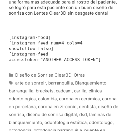
una forma más adecuada para el rostro del paciente,
se logró para esta paciente con un buen diseño de
sonrisa con Lentes Clear3D sin desgaste dental
[instagram-feed]
[instagram-feed num=4 cols=4
showfollow=false]
[instagram-feed
accesstoken="ANOTHER_ACCESS_TOKEN"]
Categorías
Diseño de Sonrisa Clear3D
,
Otras
Etiquetas
arte de sonreir
,
barranquilla
,
Blanquemiento
barranquilla
,
brackets
,
cadcam
,
carilla
,
clinica
odontologica
,
colombia
,
corona en cerámica
,
corona
en porcelana
,
corona en zirconio
,
dentista
,
diseño de
sonrisa
,
diseño de sonrisa digital
,
dsd
,
laminas de
blanqueamiento
,
odontologia estética
,
odontologo
,
ortodoncia
,
ortodoncia barranquilla
,
puente en