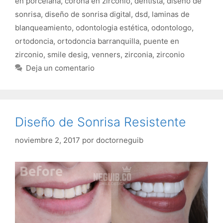
en porcelana
,
corona en zirconio
,
dentista
,
diseño de
sonrisa
,
diseño de sonrisa digital
,
dsd
,
laminas de
blanqueamiento
,
odontologia estética
,
odontologo
,
ortodoncia
,
ortodoncia barranquilla
,
puente en
zirconio
,
smile desig
,
venners
,
zirconia
,
zirconio
Deja un comentario
Diseño de Sonrisa Resistente
noviembre 2, 2017
por
doctorneguib