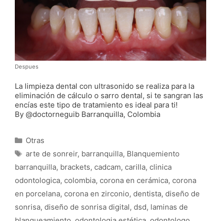
Despues
La limpieza dental con ultrasonido se realiza para la
eliminación de cálculo o sarro dental, si te sangran las
encías este tipo de tratamiento es ideal para ti!
By @doctorneguib Barranquilla, Colombia
Categorías
Otras
Etiquetas
arte de sonreir
,
barranquilla
,
Blanquemiento
barranquilla
,
brackets
,
cadcam
,
carilla
,
clinica
odontologica
,
colombia
,
corona en cerámica
,
corona
en porcelana
,
corona en zirconio
,
dentista
,
diseño de
sonrisa
,
diseño de sonrisa digital
,
dsd
,
laminas de
blanqueamiento
,
odontologia estética
,
odontologo
,