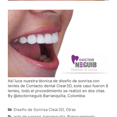
Así luce nuestra técnica de diseño de sonrisa con
lentes de Contacto dental Clear3D, este caso fueron 8
lentes, todo el procedimiento se realizó en dos citas.
By @doctorneguib Barranquilla, Colombia
Categorías
Diseño de Sonrisa Clear3D
,
Otras
Etiquetas
arte de sonreir
,
barranquilla
,
Blanquemiento