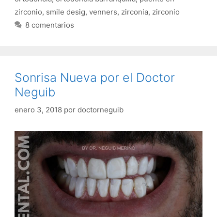
zirconio
,
smile desig
,
venners
,
zirconia
,
zirconio
8 comentarios
Sonrisa Nueva por el Doctor
Neguib
enero 3, 2018
por
doctorneguib