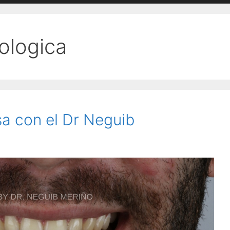
tologica
sa con el Dr Neguib