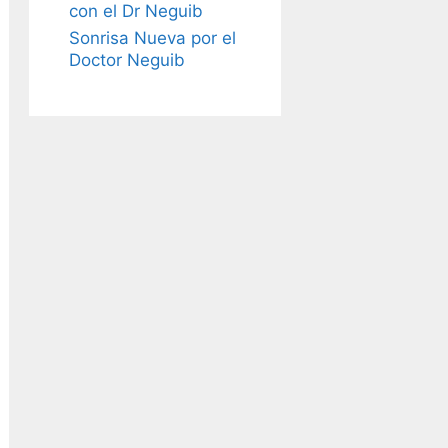
con el Dr Neguib
Sonrisa Nueva por el
Doctor Neguib