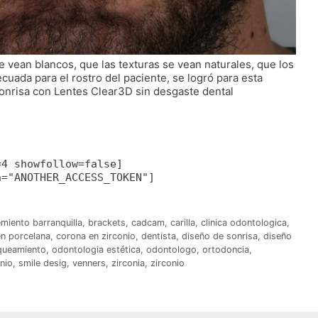
e vean blancos, que las texturas se vean naturales, que los
uada para el rostro del paciente, se logró para esta
onrisa con Lentes Clear3D sin desgaste dental
=4 showfollow=false]
n="ANOTHER_ACCESS_TOKEN"]
miento barranquilla
,
brackets
,
cadcam
,
carilla
,
clinica odontologica
,
n porcelana
,
corona en zirconio
,
dentista
,
diseño de sonrisa
,
diseño
queamiento
,
odontologia estética
,
odontologo
,
ortodoncia
,
nio
,
smile desig
,
venners
,
zirconia
,
zirconio