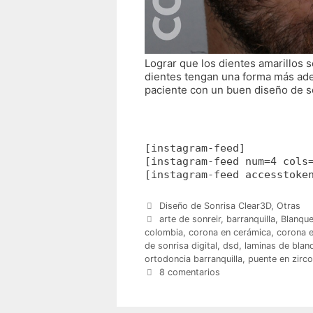
Lograr que los dientes amarillos s
dientes tengan una forma más adec
paciente con un buen diseño de s
[instagram-feed]
[instagram-feed num=4 cols
[instagram-feed accesstoke
Categorías
Diseño de Sonrisa Clear3D
,
Otras
Etiquetas
arte de sonreir
,
barranquilla
,
Blanque
colombia
,
corona en cerámica
,
corona e
de sonrisa digital
,
dsd
,
laminas de blan
ortodoncia barranquilla
,
puente en zirco
8 comentarios