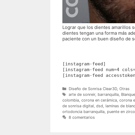
Lograr que los dientes amarillos s
dientes tengan una forma más adec
paciente con un buen diseño de s
[instagram-feed]
[instagram-feed num=4 cols
[instagram-feed accesstoke
Categorías
Diseño de Sonrisa Clear3D
,
Otras
Etiquetas
arte de sonreir
,
barranquilla
,
Blanque
colombia
,
corona en cerámica
,
corona e
de sonrisa digital
,
dsd
,
laminas de blan
ortodoncia barranquilla
,
puente en zirco
8 comentarios