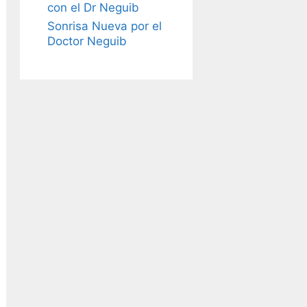
con el Dr Neguib
Sonrisa Nueva por el
Doctor Neguib