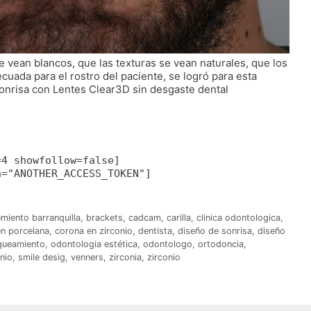
e vean blancos, que las texturas se vean naturales, que los
uada para el rostro del paciente, se logró para esta
onrisa con Lentes Clear3D sin desgaste dental
=4 showfollow=false]
n="ANOTHER_ACCESS_TOKEN"]
miento barranquilla
,
brackets
,
cadcam
,
carilla
,
clinica odontologica
,
n porcelana
,
corona en zirconio
,
dentista
,
diseño de sonrisa
,
diseño
queamiento
,
odontologia estética
,
odontologo
,
ortodoncia
,
nio
,
smile desig
,
venners
,
zirconia
,
zirconio