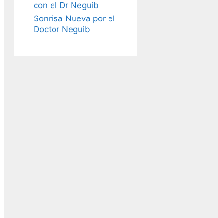
con el Dr Neguib
Sonrisa Nueva por el
Doctor Neguib