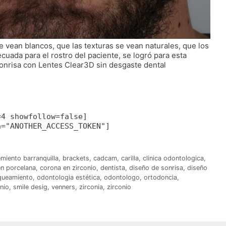
e vean blancos, que las texturas se vean naturales, que los
uada para el rostro del paciente, se logró para esta
onrisa con Lentes Clear3D sin desgaste dental
=4 showfollow=false]
n="ANOTHER_ACCESS_TOKEN"]
miento barranquilla
,
brackets
,
cadcam
,
carilla
,
clinica odontologica
,
n porcelana
,
corona en zirconio
,
dentista
,
diseño de sonrisa
,
diseño
queamiento
,
odontologia estética
,
odontologo
,
ortodoncia
,
nio
,
smile desig
,
venners
,
zirconia
,
zirconio