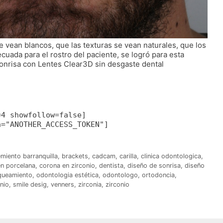
e vean blancos, que las texturas se vean naturales, que los
uada para el rostro del paciente, se logró para esta
onrisa con Lentes Clear3D sin desgaste dental
=4 showfollow=false]
n="ANOTHER_ACCESS_TOKEN"]
miento barranquilla
,
brackets
,
cadcam
,
carilla
,
clinica odontologica
,
n porcelana
,
corona en zirconio
,
dentista
,
diseño de sonrisa
,
diseño
queamiento
,
odontologia estética
,
odontologo
,
ortodoncia
,
nio
,
smile desig
,
venners
,
zirconia
,
zirconio