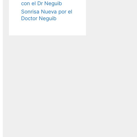
con el Dr Neguib
Sonrisa Nueva por el
Doctor Neguib