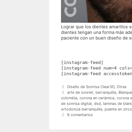
Lograr que los dientes amarillos s
dientes tengan una forma más adec
paciente con un buen diseño de s
[instagram-feed]
[instagram-feed num=4 cols
[instagram-feed accesstoke
Categorías
Diseño de Sonrisa Clear3D
,
Otras
Etiquetas
arte de sonreir
,
barranquilla
,
Blanque
colombia
,
corona en cerámica
,
corona e
de sonrisa digital
,
dsd
,
laminas de blan
ortodoncia barranquilla
,
puente en zirco
8 comentarios