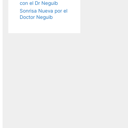
con el Dr Neguib
Sonrisa Nueva por el
Doctor Neguib