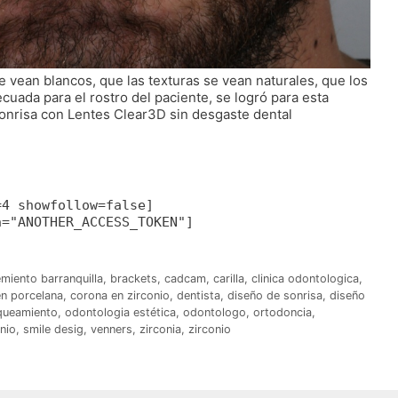
e vean blancos, que las texturas se vean naturales, que los
uada para el rostro del paciente, se logró para esta
onrisa con Lentes Clear3D sin desgaste dental
=4 showfollow=false]
n="ANOTHER_ACCESS_TOKEN"]
miento barranquilla
,
brackets
,
cadcam
,
carilla
,
clinica odontologica
,
n porcelana
,
corona en zirconio
,
dentista
,
diseño de sonrisa
,
diseño
queamiento
,
odontologia estética
,
odontologo
,
ortodoncia
,
nio
,
smile desig
,
venners
,
zirconia
,
zirconio