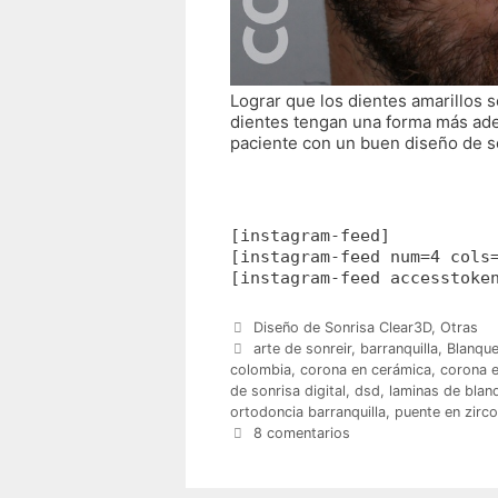
Lograr que los dientes amarillos s
dientes tengan una forma más adec
paciente con un buen diseño de s
[instagram-feed]
[instagram-feed num=4 cols
[instagram-feed accesstoke
Categorías
Diseño de Sonrisa Clear3D
,
Otras
Etiquetas
arte de sonreir
,
barranquilla
,
Blanque
colombia
,
corona en cerámica
,
corona e
de sonrisa digital
,
dsd
,
laminas de blan
ortodoncia barranquilla
,
puente en zirco
8 comentarios