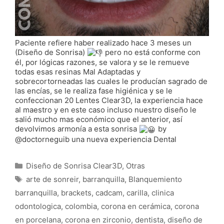
Paciente refiere haber realizado hace 3 meses un
(Diseño de Sonrisa)
pero no está conforme con
él, por lógicas razones, se valora y se le remueve
todas esas resinas Mal Adaptadas y
sobrecortorneadas las cuales le producían sagrado de
las encías, se le realiza fase higiénica y se le
confeccionan 20 Lentes Clear3D, la experiencia hace
al maestro y en este caso incluso nuestro diseño le
salió mucho mas económico que el anterior, así
devolvimos armonía a esta sonrisa
by
@doctorneguib una nueva experiencia Dental
Categorías
Diseño de Sonrisa Clear3D
,
Otras
Etiquetas
arte de sonreir
,
barranquilla
,
Blanquemiento
barranquilla
,
brackets
,
cadcam
,
carilla
,
clinica
odontologica
,
colombia
,
corona en cerámica
,
corona
en porcelana
,
corona en zirconio
,
dentista
,
diseño de