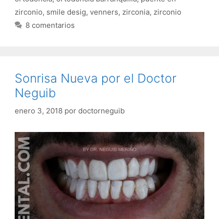
zirconio
,
smile desig
,
venners
,
zirconia
,
zirconio
8 comentarios
Sonrisa Nueva por el Doctor
Neguib
enero 3, 2018
por
doctorneguib