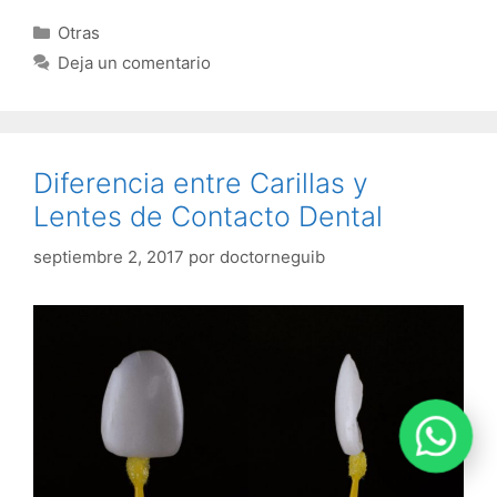
con este tipo de tratamientos.
DIFERENCIA ENTRE CARILLAS Y LENTES DE
CONTACTO DENTAL
Las funciones son las mis­mas, pero el detalle está en
el grosor que tiene el material? En el caso de las
carillas, se requiere hacer un desgaste mínimo de los
dientes, mientras que los lentes de contactos son más
delgados (0.3 mm de grosor), por lo que no requiere
desgar los dientes.
De que están hechas las carillas y Lentes de Contacto
Dental ?
Ambas son elaboradas de diferentes
materiales como Composite y Porcelana, visualmente
son muy similares el detalle está en la duración, las
carillas o Lentes de Composite tienen una duración de
4 a 6 años mientras que las de Porcelana la duración
va de 10 a 15 años, todo depende del cuidado que se
tenga.
Costo de las Carillas y Lentes de Contacto
Dental?
Varía de acuerdo con la necesidad de cada
paciente.
Un Diseño de Sonrisa con carilla o Lentes en
composite va desde $1.500.000 a $3.000.000 mientras
que el de porcelana va desde los $6.000.000 a
$12.000.000