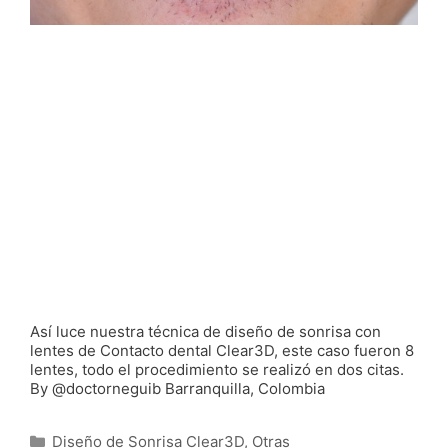
Así luce nuestra técnica de diseño de sonrisa con
lentes de Contacto dental Clear3D, este caso fueron 8
lentes, todo el procedimiento se realizó en dos citas.
By @doctorneguib Barranquilla, Colombia
Categorías
Diseño de Sonrisa Clear3D
,
Otras
Etiquetas
arte de sonreir
,
barranquilla
,
Blanquemiento
barranquilla
,
brackets
,
cadcam
,
carilla
,
clinica
odontologica
,
colombia
,
corona en cerámica
,
corona
en porcelana
,
corona en zirconio
,
dentista
,
diseño de
sonrisa
,
Diseño de sonrisa barranquilla
,
diseño de
sonrisa digital
,
diseño de sonrisa en barranquilla
,
dsd
,
laminas de blanqueamiento
,
odontologia estética
,
odontologo
,
ortodoncia
,
ortodoncia barranquilla
,
puente en zirconio
,
smile desig
,
venners
,
zirconia
,