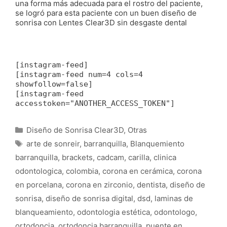
una forma más adecuada para el rostro del paciente,
se logró para esta paciente con un buen diseño de
sonrisa con Lentes Clear3D sin desgaste dental
[instagram-feed]
[instagram-feed num=4 cols=4
showfollow=false]
[instagram-feed
accesstoken="ANOTHER_ACCESS_TOKEN"]
Categorías
Diseño de Sonrisa Clear3D
,
Otras
Etiquetas
arte de sonreir
,
barranquilla
,
Blanquemiento
barranquilla
,
brackets
,
cadcam
,
carilla
,
clinica
odontologica
,
colombia
,
corona en cerámica
,
corona
en porcelana
,
corona en zirconio
,
dentista
,
diseño de
sonrisa
,
diseño de sonrisa digital
,
dsd
,
laminas de
blanqueamiento
,
odontologia estética
,
odontologo
,
ortodoncia
,
ortodoncia barranquilla
,
puente en