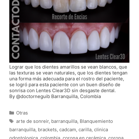
Lograr que los dientes amarillos se vean blancos, que
las texturas se vean naturales, que los dientes tengan
una forma más adecuada para el rostro del paciente,
se logró para esta paciente con un buen diseño de
sonrisa con Lentes Clear3D sin desgaste dental.
By @doctorneguib Barranquilla, Colombia
Categorías
Otras
Etiquetas
arte de sonreir
,
barranquilla
,
Blanquemiento
barranquilla
,
brackets
,
cadcam
,
carilla
,
clinica
odontologica
,
colombia
,
corona en cerámica
,
corona